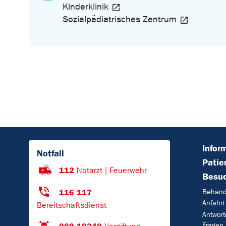
Kinderklinik
Sozialpädiatrisches Zentrum
Infor
Notfall
Patie
112
Notarzt | Feuerwehr
Besu
116 117
Behand
Anfahrt
Bereitschaftsdienst
Antwort
Fragen