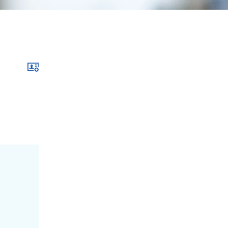
Download im .vcf-Format