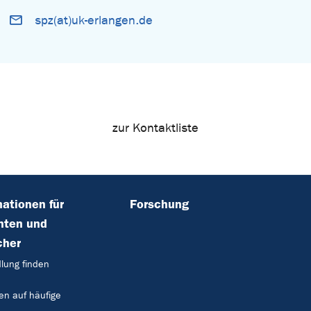
spz(at)uk-erlangen.de
zur Kontaktliste
mationen für
Forschung
nten und
cher
lung finden
en auf häufige