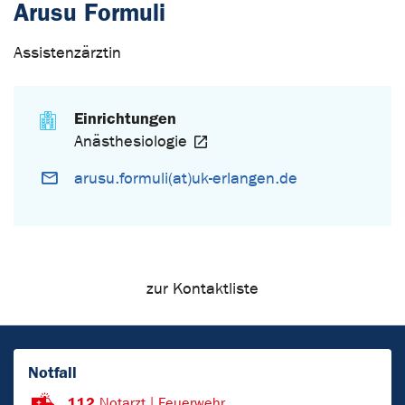
Arusu Formuli
Assistenzärztin
Einrichtungen
Anästhesiologie
arusu.formuli(at)uk-erlangen.de
zur Kontaktliste
Notfall
112
Notarzt | Feuerwehr