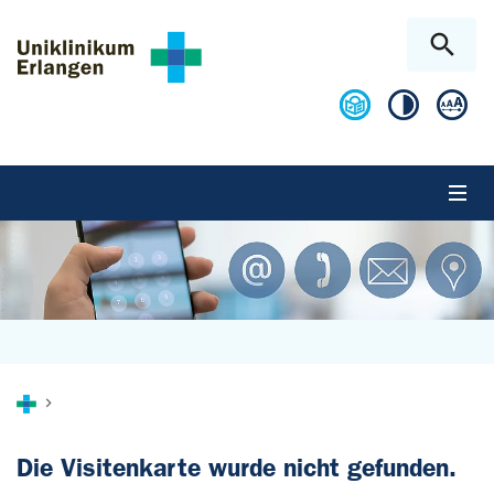
Zum Hauptinhalt springen
Skip to page footer
Sie sind hier:
Die Visitenkarte wurde nicht gefunden.