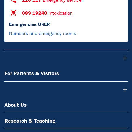
116 117
Emergency service
089 19240
Intoxication
Emergencies UKER
Numbers and emergency rooms
For Patients & Visitors
For Patients & Visitors
About Us
About Us
Research & Teaching