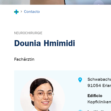
You are here:
Contacto
NEUROCHIRURGIE
Dounia Hmimidi
Fachärztin
Schwabacha
91054 Erla
Edificio
Kopfklinike