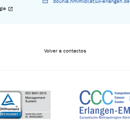
dounia.hmimidi(at)uk-erlangen.de
gie
Volver a contactos