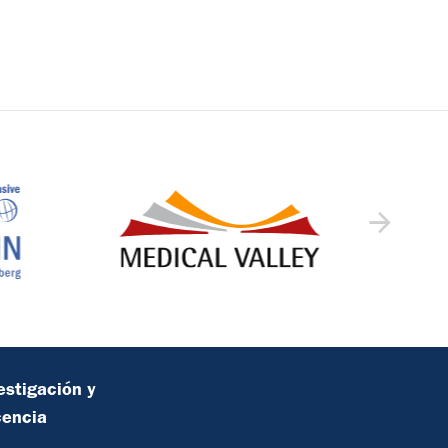
estigación y
cencia