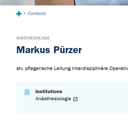
You are here:
Contacto
ANÄSTHESIOLOGIE
Markus Pürzer
stv. pflegerische Leitung Interdisziplinäre Operati
Institutions
Anästhesiologie