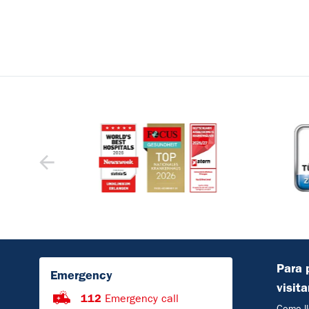
Para 
Emergency
visit
112
Emergency call
Como ll