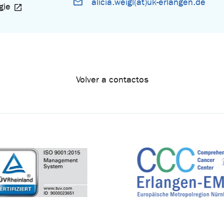
alicia.weigl(at)uk-erlangen.de
gie
Volver a contactos