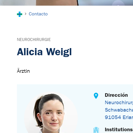
You are here:
Contacto
NEUROCHIRURGIE
Alicia Weigl
Ärztin
Dirección
Neurochirur
Schwabacha
91054 Erla
Institutions