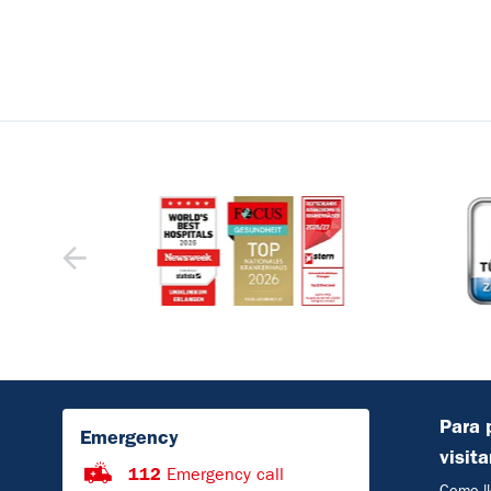
Para 
Emergency
visit
112
Emergency call
Como ll