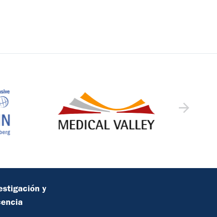
estigación y
cencia