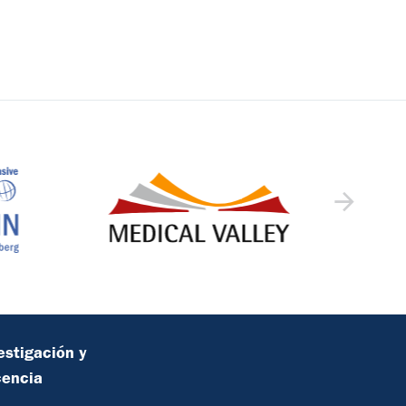
estigación y
cencia