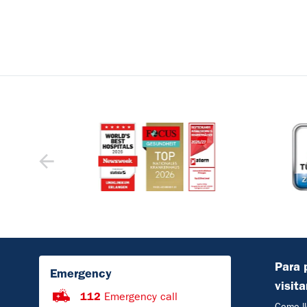
Para 
Emergency
visit
112
Emergency call
Como ll