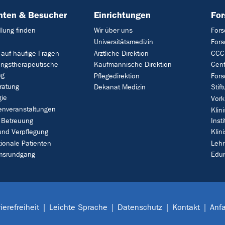
nten & Besucher
Einrichtungen
Fo
lung finden
Wir über uns
Fors
Universitätsmedizin
For
 auf häufige Fragen
Ärztliche Direktion
CCC-
ungstherapeutische
Kaufmännische Direktion
Cent
ng
Pflegedirektion
Fors
ratung
Dekanat Medizin
Stif
gie
Vork
enveranstaltungen
Klin
 Betreuung
Insti
und Verpflegung
Klin
tionale Patienten
Leh
umsrundgang
Edu
ierefreiheit
Leichte Sprache
Datenschutz
Kontakt
Anfa