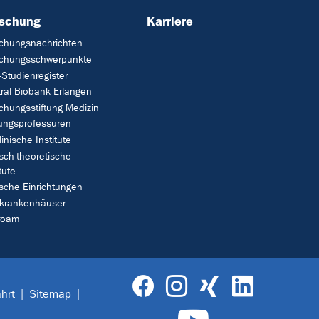
rschung
Karriere
chungsnachrichten
schungsschwerpunkte
Studienregister
ral Biobank Erlangen
chungsstiftung Medizin
tungsprofessuren
linische Institute
isch-theoretische
tute
ische Einrichtungen
rkrankenhäuser
roam
hrt
Sitemap