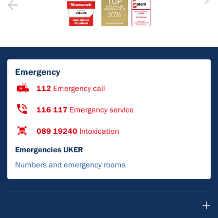
Emergency
112
Emergency call
116 117
Emergency service
089 19240
Intoxication
Emergencies UKER
Numbers and emergency rooms
Для пациентов и посетителей