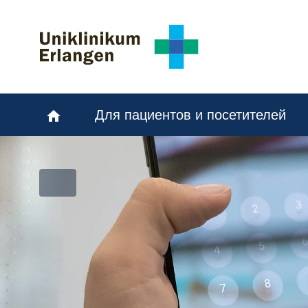
Skip to main content
Skip to page footer
Для пациентов и посетителей