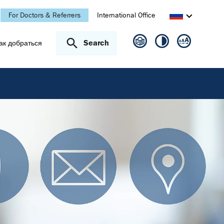
For Doctors & Referrers
International Office
Search
ак добраться