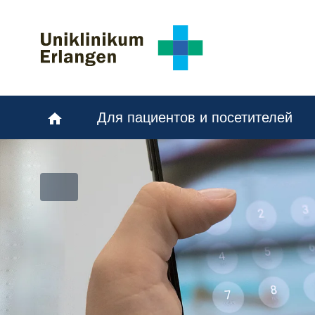
Skip to main content
Skip to page footer
Для пациентов и посетителей