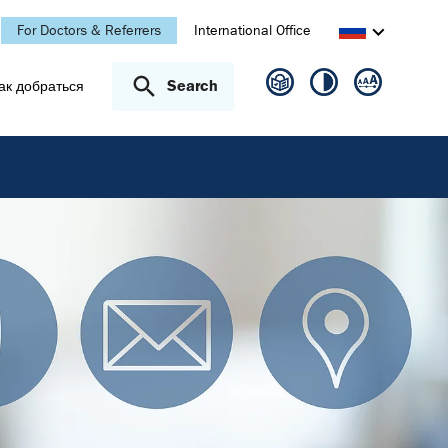
For Doctors & Referrers
International Office
Search
ак добраться