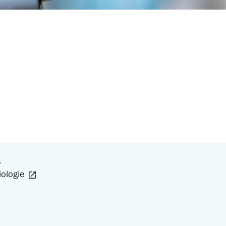
s
ologie