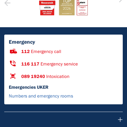
Emergency
112
Emergency call
116 117
Emergency service
089 19240
Intoxication
Emergencies UKER
Numbers and emergency rooms
Для пациентов и посетителей