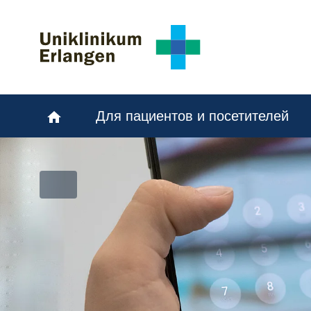
Skip to main content
Skip to page footer
Для пациентов и посетителей