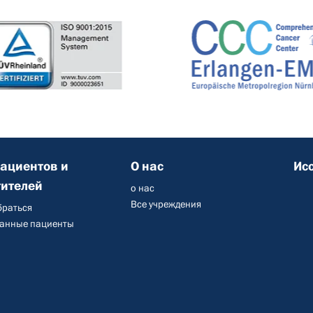
пациентов и
О нас
Ис
тителей
о нас
Все учреждения
браться
анные пациенты