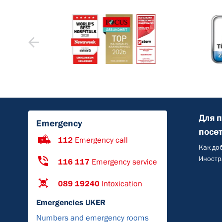
Для 
Emergency
посе
112
Emergency call
Как до
Иностр
116 117
Emergency service
089 19240
Intoxication
Emergencies UKER
Numbers and emergency rooms