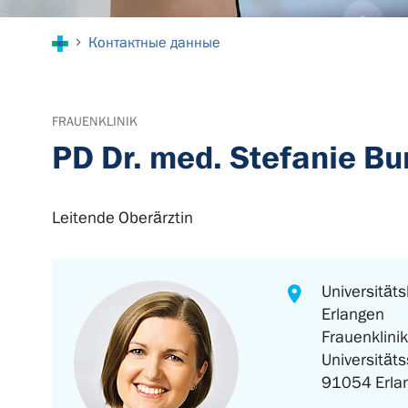
You are here:
Контактные данные
FRAUENKLINIK
PD Dr. med. Stefanie B
Leitende Oberärztin
Universitäts
Erlangen
Frauenklinik
Universität
91054 Erla