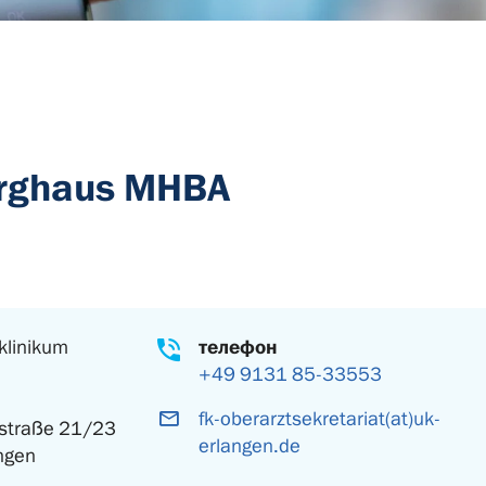
urghaus MHBA
klinikum
телефон
+49 9131 85-33553
fk-oberarztsekretariat(at)uk-
sstraße 21/23
erlangen.de
ngen