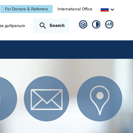
For Doctors & Referrers
International Office
Search
ак добраться