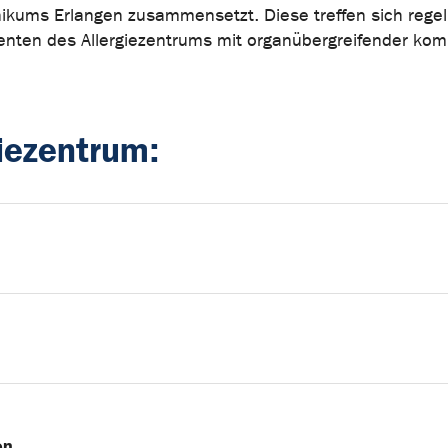
inikums Erlangen zusammensetzt. Diese treffen sich rege
enten des Allergiezentrums mit organübergreifender kom
iezentrum:
en