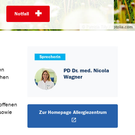
Notfall
© Patrizia Tilly / fotolia.com
Sprecherin
en
PD Dr. med. Nicola
Wagner
chen
offenen
sowie
Zur Homepage Allergiezentrum