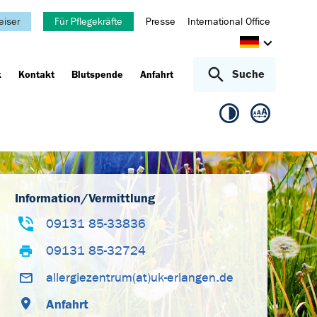
eiser
Für Pflegekräfte
Presse
International Office
Suche
k
Kontakt
Blutspende
Anfahrt
Information/Vermittlung
09131 85-33836
09131 85-32724
allergiezentrum(at)uk-erlangen.de
Anfahrt