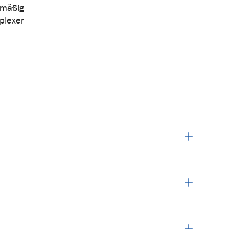
lmäßig
plexer