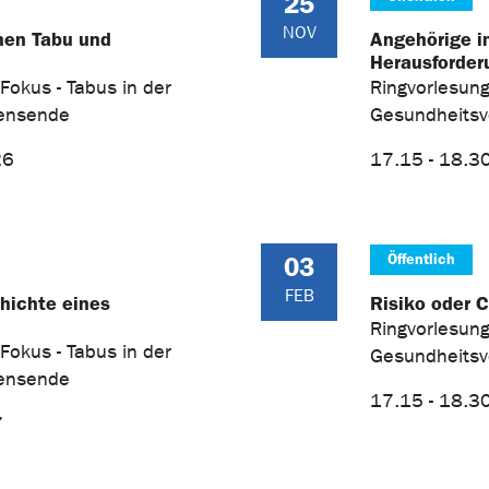
25
NOV
hen Tabu und
Angehörige i
Herausforder
 Fokus - Tabus in der
Ringvorlesung
bensende
Gesundheits
26
17.15 - 18.3
Öffentlich
03
FEB
hichte eines
Risiko oder C
Ringvorlesung
 Fokus - Tabus in der
Gesundheits
bensende
17.15 - 18.3
7