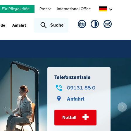
Für Pflegekräfte
Presse
International Office
Suche
nde
Anfahrt
Telefonzentrale
09131 85-0
Anfahrt
Wei
Notfall