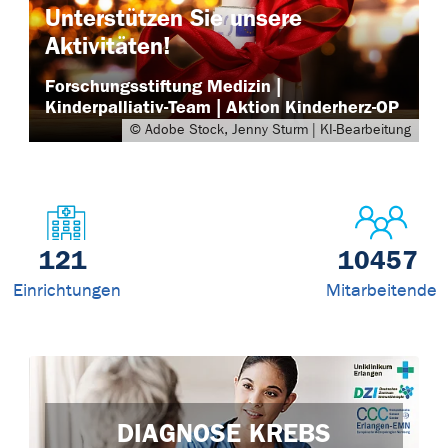
Unterstützen Sie unsere
Aktivitäten!
Forschungsstiftung Medizin |
Kinderpalliativ-Team | Aktion Kinderherz-OP
© Adobe Stock, Jenny Sturm | KI-Bearbeitung
121
10457
Einrichtungen
Mitarbeitende
DIAGNOSE KREBS