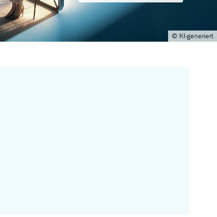
© SalenayaAlena/stock.adobe.com (KI-generiert)
© KI-generiert