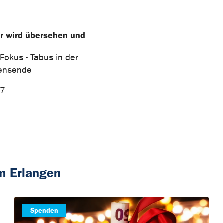
er wird übersehen und
 Fokus - Tabus in der
bensende
27
m Erlangen
Spenden