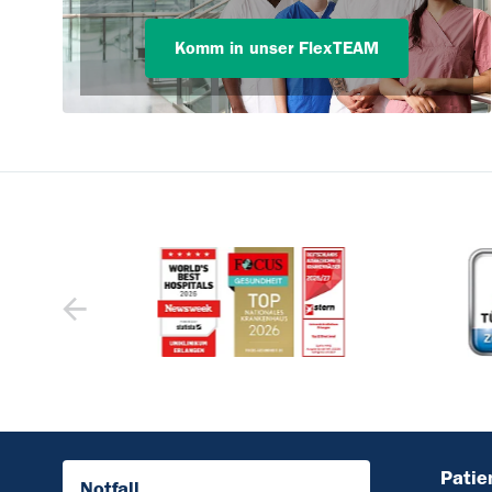
Komm in unser FlexTEAM
Patie
Notfall