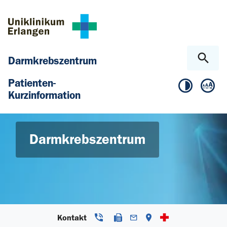
Zum Hauptinhalt springen
Skip to page footer
Darmkrebszentrum
Patienten-
Kurzinformation
© AlExplosion / stock.adobe.com
Darmkrebszentrum
Kontakt