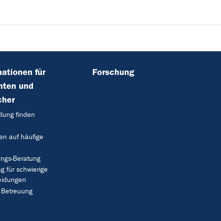
mationen für
Forschung
nten und
cher
lung finden
en auf häufige
ungs-Beratung
g für schwierige
eidungen
 Betreuung