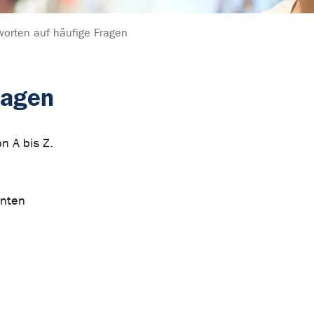
worten auf häufige Fragen
ragen
n A bis Z.
enten