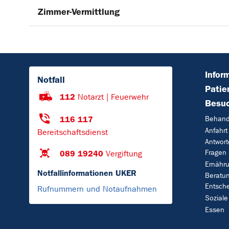
Zimmer-Vermittlung
Infor
Notfall
Patie
112
Notarzt | Feuerwehr
Besu
116 117
Behand
Anfahrt
Bereitschaftsdienst
Antwort
Fragen
089 19240
Vergiftung
Ernähr
Notfallinformationen UKER
Beratun
Entsch
Rufnummern und Notaufnahmen
Soziale
Essen