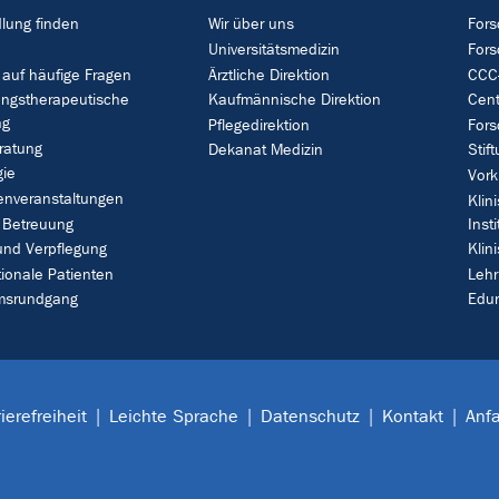
lung finden
Wir über uns
Fors
Universitätsmedizin
For
 auf häufige Fragen
Ärztliche Direktion
CCC-
ungstherapeutische
Kaufmännische Direktion
Cent
ng
Pflegedirektion
Fors
ratung
Dekanat Medizin
Stif
gie
Vork
enveranstaltungen
Klin
 Betreuung
Insti
und Verpflegung
Klin
tionale Patienten
Leh
umsrundgang
Edu
ierefreiheit
Leichte Sprache
Datenschutz
Kontakt
Anfa