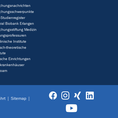
chungsnachrichten
schungsschwerpunkte
Studienregister
ral Biobank Erlangen
chungsstiftung Medizin
tungsprofessuren
linische Institute
isch-theoretische
tute
ische Einrichtungen
rkrankenhäuser
roam
hrt
Sitemap