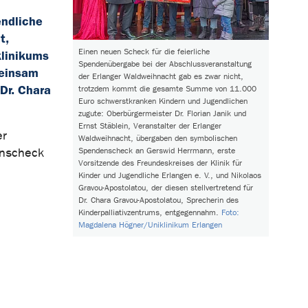
endliche
t,
Einen neuen Scheck für die feierliche
klinikums
Spendenübergabe bei der Abschlussveranstaltung
meinsam
der Erlanger Waldweihnacht gab es zwar nicht,
 Dr. Chara
trotzdem kommt die gesamte Summe von 11.000
Euro schwerstkranken Kindern und Jugendlichen
zugute: Oberbürgermeister Dr. Florian Janik und
Ernst Stäblein, Veranstalter der Erlanger
er
Waldweihnacht, übergaben den symbolischen
Spendenscheck an Gerswid Herrmann, erste
enscheck
Vorsitzende des Freundeskreises der Klinik für
Kinder und Jugendliche Erlangen e. V., und Nikolaos
Gravou-Apostolatou, der diesen stellvertretend für
Dr. Chara Gravou-Apostolatou, Sprecherin des
Kinderpalliativzentrums, entgegennahm.
Foto:
Magdalena Högner/Uniklinikum Erlangen