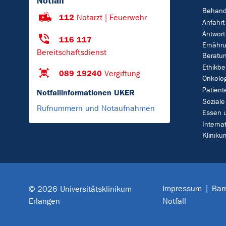
Notfall
Behand
112
Notarzt | Feuerwehr
Anfahrt
Antwort
116 117
Ernähr
Bereitschaftsdienst
Beratu
Ethikbe
089 19240
Vergiftung
Onkolo
Patient
Notfallinformationen UKER
Soziale
Rufnummern und Notaufnahmen
Essen 
Interna
Klinik
Impressum
Barr
© 2026 Universitätsklinikum
Erlangen
Notfall