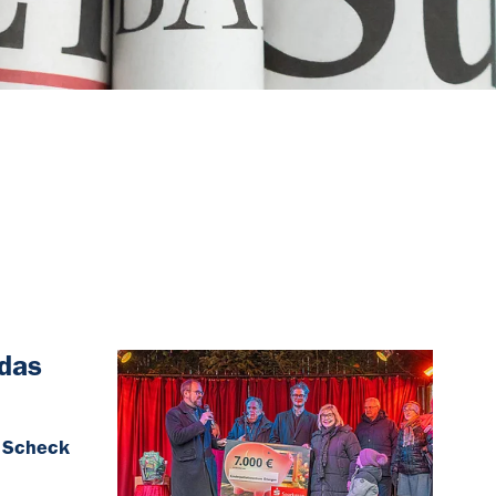
 das
e Scheck