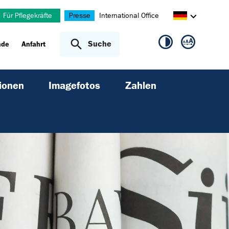
Für Pflegekräfte
Presse
International Office
Suche
nde
Anfahrt
ionen
Imagefotos
Zahlen