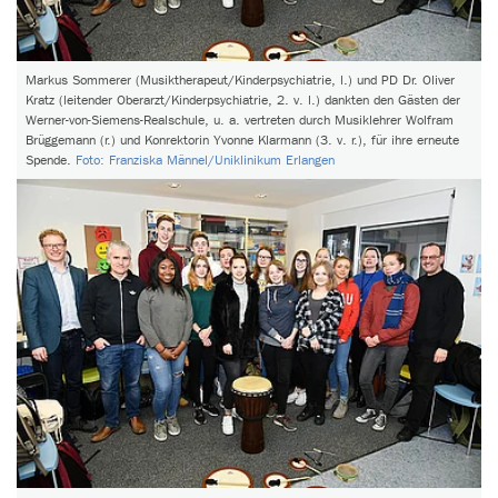
Markus Sommerer (Musiktherapeut/Kinderpsychiatrie, l.) und PD Dr. Oliver
Kratz (leitender Oberarzt/Kinderpsychiatrie, 2. v. l.) dankten den Gästen der
Werner-von-Siemens-Realschule, u. a. vertreten durch Musiklehrer Wolfram
Brüggemann (r.) und Konrektorin Yvonne Klarmann (3. v. r.), für ihre erneute
Spende.
Foto: Franziska Männel/Uniklinikum Erlangen