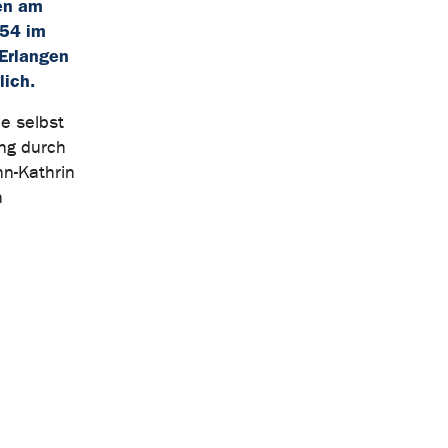
gen am
354 im
Erlangen
lich.
ie selbst
ung durch
nn-Kathrin
n