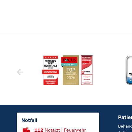
Patie
Notfall
Behand
112
Notarzt | Feuerwehr