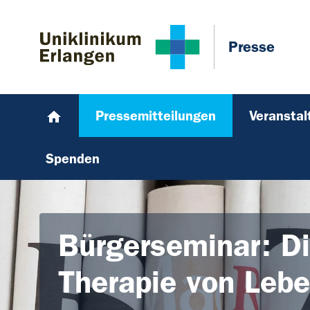
Zum Hauptinhalt springen
Skip to page footer
Presse
Pressemitteilungen
Veransta
Spenden
Bürgerseminar: D
Therapie von Leb