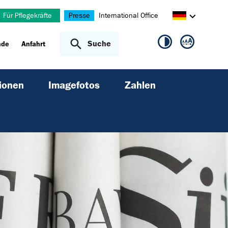
Für Pflegekräfte
Presse
International Office
Suche
nde
Anfahrt
ionen
Imagefotos
Zahlen