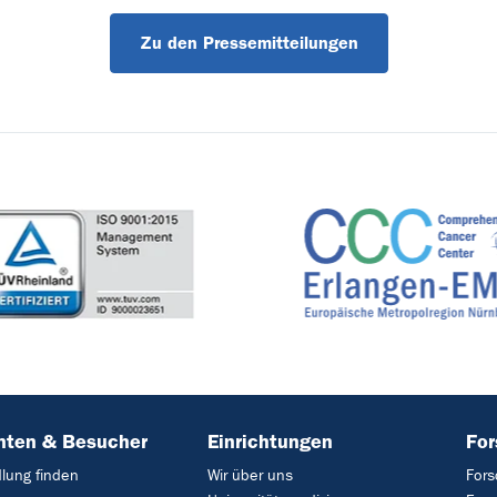
Zu den Pressemitteilungen
nten & Besucher
Einrichtungen
Fo
lung finden
Wir über uns
Fors