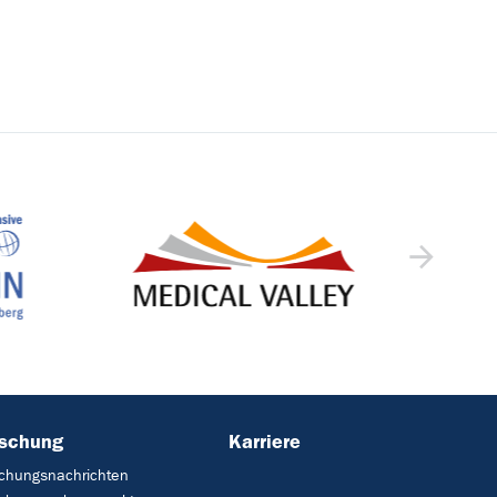
rschung
Karriere
chungsnachrichten