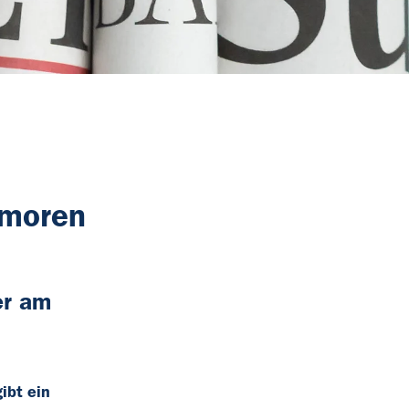
umoren
er am
ibt ein