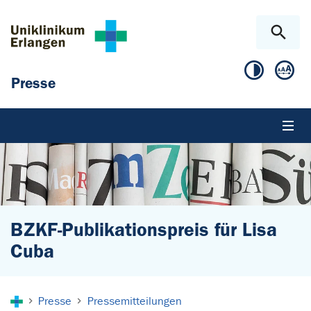
Zum Hauptinhalt springen
Skip to page footer
Presse
BZKF-Publikationspreis für Lisa
Cuba
Sie sind hier:
Presse
Pressemitteilungen