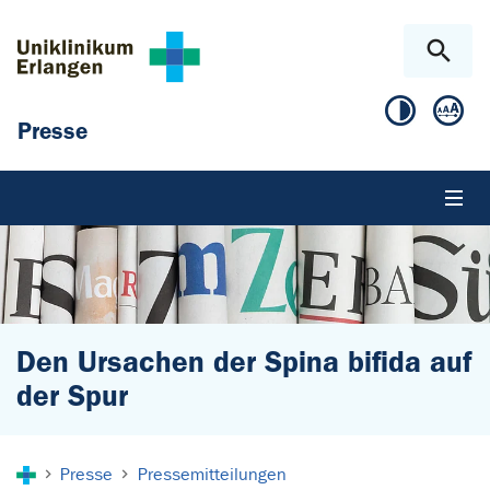
Zum Hauptinhalt springen
Skip to page footer
Presse
Den Ursachen der Spina bifida auf
der Spur
Sie sind hier:
Presse
Pressemitteilungen