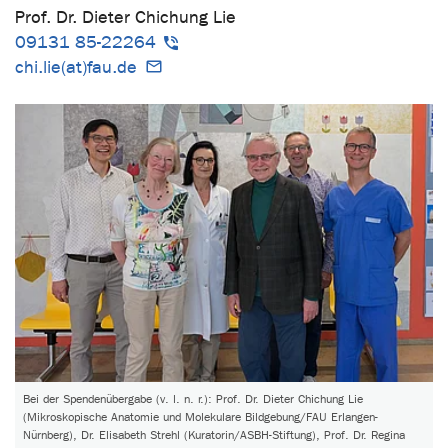
Prof. Dr. Dieter Chichung Lie
09131 85-22264
chi.lie(at)fau.de
Bei der Spendenübergabe (v. l. n. r.): Prof. Dr. Dieter Chichung Lie
(Mikroskopische Anatomie und Molekulare Bildgebung/FAU Erlangen-
Nürnberg), Dr. Elisabeth Strehl (Kuratorin/ASBH-Stiftung), Prof. Dr. Regina