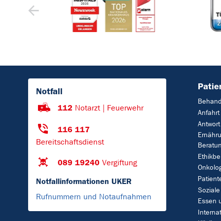
Patie
Notfall
Behand
112
Notarzt | Feuerwehr
Anfahrt
Antwort
116 117
Ernähr
Bereitschaftsdienst
Beratu
Ethikbe
089 19240
Vergiftung
Onkolo
Patient
Notfallinformationen UKER
Soziale
Rufnummern und Notaufnahmen
Essen 
Interna