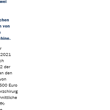
zwei
ichen
n von
n
hine.
r
“ 2021
ch
22 der
an den
 von
 500 Euro
rzchirurg
nittliche
fK-
he