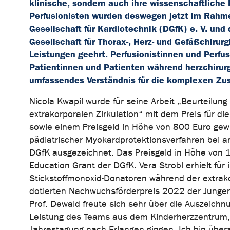
klinische, sondern auch ihre wissenschaftliche 
Perfusionisten wurden deswegen jetzt im Rahme
Gesellschaft für Kardiotechnik (DGfK) e. V. un
Gesellschaft für Thorax-, Herz- und Gefäßchirur
Leistungen geehrt. Perfusionistinnen und Perfusi
Patientinnen und Patienten während herzchirurg
umfassendes Verständnis für die komplexen Z
Nicola Kwapil wurde für seine Arbeit „Beurteilun
extrakorporalen Zirkulation“ mit dem Preis für di
sowie einem Preisgeld in Höhe von 800 Euro gewür
pädiatrischer Myokardprotektionsverfahren bei a
DGfK ausgezeichnet. Das Preisgeld in Höhe von 
Education Grant der DGfK. Vera Strobl erhielt für
Stickstoffmonoxid-Donatoren während der extrak
dotierten Nachwuchsförderpreis 2022 der Jungen
Prof. Dewald freute sich sehr über die Auszeichnu
Leistung des Teams aus dem Kinderherzzentrum, d
Jahrestagung nach Erlangen gingen. Ich bin über