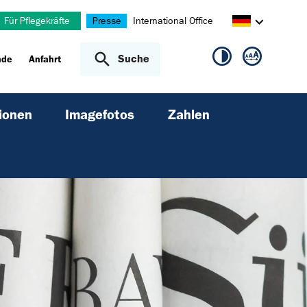
Für Pflegekräfte
Presse
International Office
Suche
nde
Anfahrt
ionen
Imagefotos
Zahlen