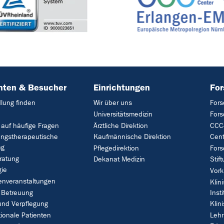
nten & Besucher
Einrichtungen
Fo
lung finden
Wir über uns
Fors
Universitätsmedizin
For
 auf häufige Fragen
Ärztliche Direktion
CCC-
ungstherapeutische
Kaufmännische Direktion
Cent
ng
Pflegedirektion
Fors
ratung
Dekanat Medizin
Stif
gie
Vork
enveranstaltungen
Klin
 Betreuung
Insti
und Verpflegung
Klin
tionale Patienten
Leh