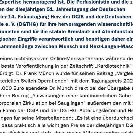
Expertise herausragend ist. Die Perfusionistin und die 
n der diesjährigen 51. Jahrestagung der Deutschen
d der 14. Fokustagung Herz der DGfK und der Deutschen
gie e. V. (DGTHG) für ihre hervorragenden wissenschaftl
onisten sind für die stabile Kreislauf- und Atemfunktio
ischer Eingriffe verantwortlich und benötigen daher ei
usammenhänge zwischen Mensch und Herz-Lungen-Masc
g eines nicht-invasiven Online-Messverfahrens während de
e beste Veröffentlichung in der Zeitschrift „Kardiotechnik
digt. Dr. Frank Münch wurde für seinen Beitrag „Verglei
rteriellen Switch-Operationen“ mit dem Tagungspreis 20
1.000 Euro spendete Dr. Münch direkt bei der Übergabe 
 ihren Beitrag „Auswirkungen einer kontinuierlichen Gabe
orporalen Zirkulation bei Säuglingen“ außerdem den mit
 Foren der DGfK und der DGTHG. Abteilungsleiter und He
ngen für seine Mitarbeitenden: „Es ist eine überdurchsch
ass praktisch alle wichtigen Preise der diesjährigen DG
aus glücklich und stolz, dass meine Mitarbeitenden solc