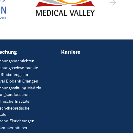
rschung
Karriere
chungsnachrichten
schungsschwerpunkte
Studienregister
ral Biobank Erlangen
chungsstiftung Medizin
tungsprofessuren
linische Institute
isch-theoretische
tute
ische Einrichtungen
rkrankenhäuser