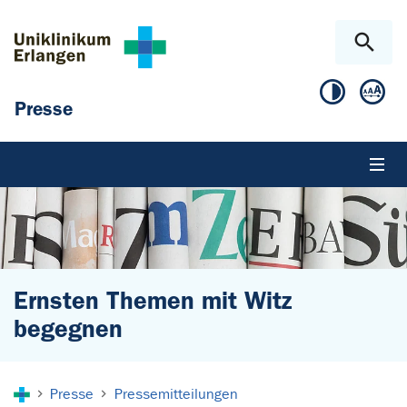
Zum Hauptinhalt springen
Skip to page footer
Presse
Ernsten Themen mit Witz
begegnen
Sie sind hier:
Presse
Pressemitteilungen