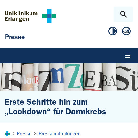
Zum Hauptinhalt springen
Skip to page footer
Presse
Erste Schritte hin zum
„Lockdown“ für Darmkrebs
Sie sind hier:
Presse
Pressemitteilungen