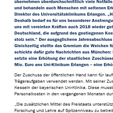
übernehmen überdurchschnittlich viele Notfälle
und behandeln auch Menschen mit seltenen Erkrank
Direktor des Universitätsklinikums Erlangen. „H
Deshalb bedarf es für uns besonderer Anstrengu
uns mit vereinten Kräften auch 2018 wieder gel
Deutschland, die aufgrund des gestiegenen Kost
stolz sein.“ Der ausgeglichene Jahresabschluss
Gleichzeitig stellte das Gremium die Weichen fü
schickte dafür gute Nachrichten aus München: 
setzte eine Erhöhung der staatlichen Zuschüsse
Mio. Euro ans Uni-Klinikum Erlangen – eine Erh
Der Zuschuss der öffentlichen Hand kann für lau
Trägeraufgaben verwendet werden. Mit seiner Zu
Kesseln der bayerischen Uni-Klinika. Diese muss
Personalkosten in den vergangenen Monaten dur
„Die zusätzlichen Mittel des Freistaats unterstü
Forschung und Lehre auf Spitzenniveau zu betreibe