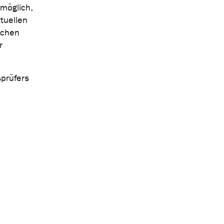
 möglich,
tuellen
schen
r
sprüfers