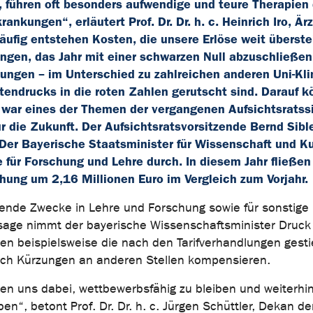
, führen oft besonders aufwendige und teure Therapien
ungen“, erläutert Prof. Dr. Dr. h. c. Heinrich Iro, Ärz
äufig entstehen Kosten, die unsere Erlöse weit überste
ngen, das Jahr mit einer schwarzen Null abzuschließen.
ungen – im Unterschied zu zahlreichen anderen Uni-Kli
endrucks in die roten Zahlen gerutscht sind. Darauf k
 war eines der Themen der vergangenen Aufsichtsratss
r die Zukunft. Der Aufsichtsratsvorsitzende Bernd Sibl
Der Bayerische Staatsminister für Wissenschaft und K
 für Forschung und Lehre durch. In diesem Jahr fließen
öhung um 2,16 Millionen Euro im Vergleich zum Vorjahr.
fende Zwecke in Lehre und Forschung sowie für sonstige
sage nimmt der bayerische Wissenschaftsminister Druck
ten beispielsweise die nach den Tarifverhandlungen gest
ch Kürzungen an anderen Stellen kompensieren.
tzen uns dabei, wettbewerbsfähig zu bleiben und weiterhi
n“, betont Prof. Dr. Dr. h. c. Jürgen Schüttler, Dekan de