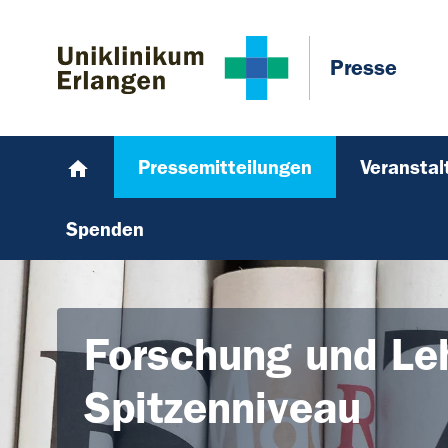
Zum Hauptinhalt springen
Skip to page footer
Presse
Pressemitteilungen
Veransta
Spenden
Forschung und Le
Spitzenniveau