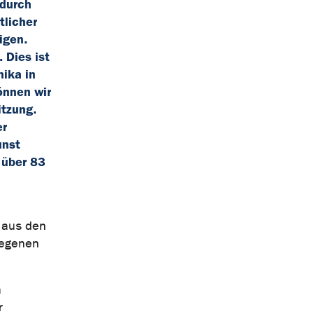
 durch
tlicher
igen.
 Dies ist
nika in
önnen wir
itzung.
er
unst
 über 83
 aus den
iegenen
n
r