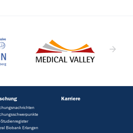
rschung
Karriere
chungsnachrichten
schungsschwerpunkte
Studienregister
ral Biobank Erlangen