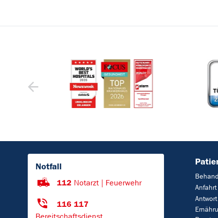
Patie
Notfall
Behand
112
Notarzt | Feuerwehr
Anfahrt
Antwort
116 117
Ernähr
Bereitschaftsdienst