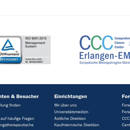
nten & Besucher
Einrichtungen
Fo
lung finden
Wir über uns
Fors
Universitätsmedizin
For
 auf häufige Fragen
Ärztliche Direktion
CCC-
ungstherapeutische
Kaufmännische Direktion
Cent