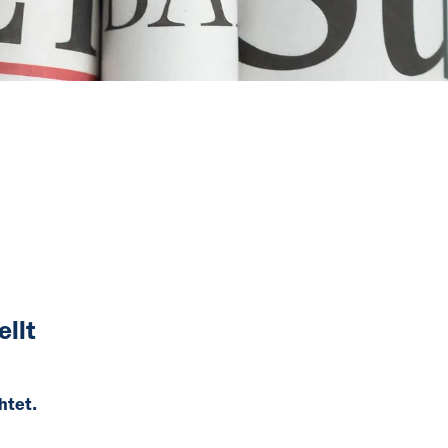
ellt
htet.