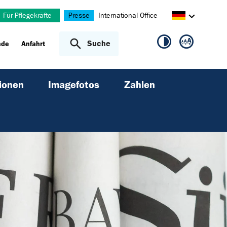
Für Pflegekräfte
Presse
International Office
Suche
nde
Anfahrt
ionen
Imagefotos
Zahlen