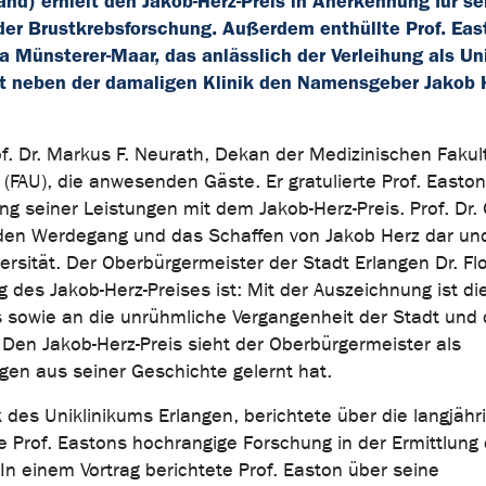
and) erhielt den Jakob-Herz-Preis in Anerkennung für se
der Brustkrebsforschung. Außerdem enthüllte Prof. Eas
 Münsterer-Maar, das anlässlich der Verleihung als Uni
igt neben der damaligen Klinik den Namensgeber Jakob 
f. Dr. Markus F. Neurath, Dekan der Medizinischen Fakul
 (FAU), die anwesenden Gäste. Er gratulierte Prof. Easton
ng seiner Leistungen mit dem Jakob-Herz-Preis. Prof. Dr.
e den Werdegang und das Schaffen von Jakob Herz dar un
ersität. Der Oberbürgermeister der Stadt Erlangen Dr. Fl
g des Jakob-Herz-Preises ist: Mit der Auszeichnung ist di
 sowie an die unrühmliche Vergangenheit der Stadt und 
Den Jakob-Herz-Preis sieht der Oberbürgermeister als
gen aus seiner Geschichte gelernt hat.
k des Uniklinikums Erlangen, berichtete über die langjähr
Prof. Eastons hochrangige Forschung in der Ermittlung 
In einem Vortrag berichtete Prof. Easton über seine