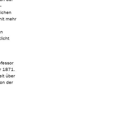
-
eichen
mit mehr
in
licht
ofessor
r 1871.
eit über
von der