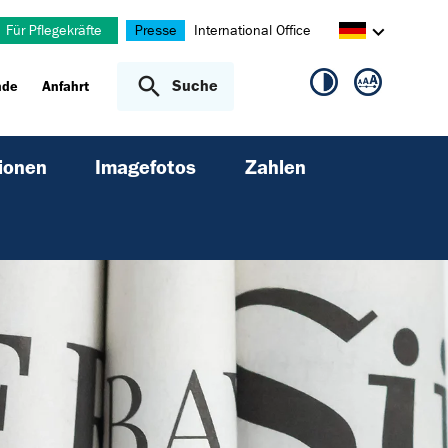
Für Pflegekräfte
Presse
International Office
Suche
nde
Anfahrt
ionen
Imagefotos
Zahlen