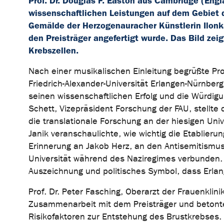
Prof. Dr. Douglas F. Easton aus Cambridge (Engl
wissenschaftlichen Leistungen auf dem Gebiet 
Gemälde der Herzogenauracher Künstlerin Ilonka
den Preisträger angefertigt wurde. Das Bild ze
Krebszellen.
Nach einer musikalischen Einleitung begrüßte Pro
Friedrich-Alexander-Universität Erlangen-Nürnberg
seinen wissenschaftlichen Erfolg und die Würdigu
Schett, Vizepräsident Forschung der FAU, stellt
die translationale Forschung an der hiesigen Univ
Janik veranschaulichte, wie wichtig die Etablierun
Erinnerung an Jakob Herz, an den Antisemitismus
Universität während des Naziregimes verbunden. 
Auszeichnung und politisches Symbol, dass Erlan
Prof. Dr. Peter Fasching, Oberarzt der Frauenklini
Zusammenarbeit mit dem Preisträger und betonte 
Risikofaktoren zur Entstehung des Brustkrebses. 