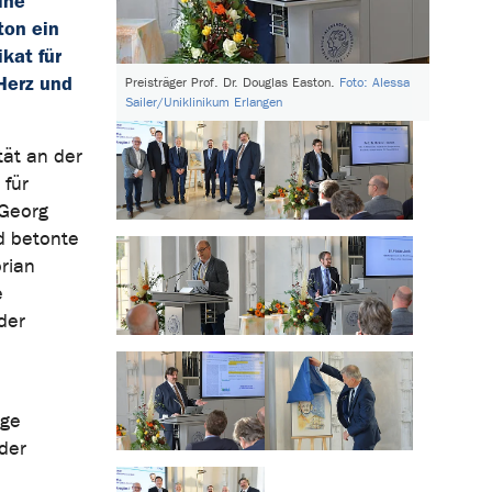
ine
ton ein
kat für
Herz und
Preisträger Prof. Dr. Douglas Easton.
Foto: Alessa
Sailer/Uniklinikum Erlangen
tät an der
 für
 Georg
d betonte
orian
e
der
ige
der