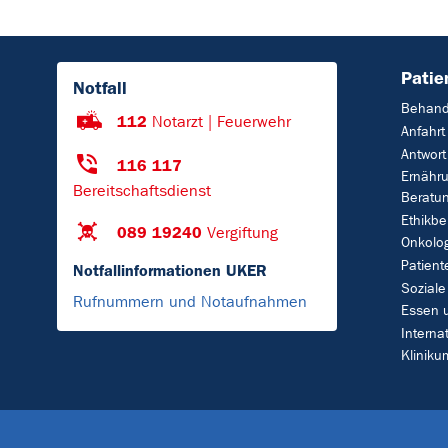
Patie
Notfall
Behand
112
Notarzt | Feuerwehr
Anfahrt
Antwort
116 117
Ernähr
Bereitschaftsdienst
Beratu
Ethikbe
089 19240
Vergiftung
Onkolo
Patient
Notfallinformationen UKER
Soziale
Rufnummern und Notaufnahmen
Essen 
Interna
Klinik