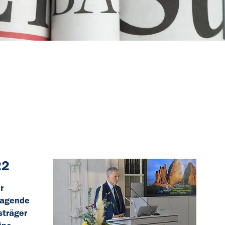
22
r
ragende
sträger