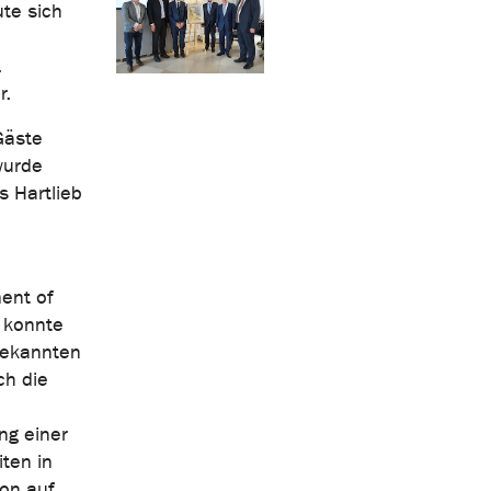
te sich
.
r.
Gäste
wurde
s Hartlieb
ment of
n konnte
bekannten
ch die
ng einer
iten in
on auf