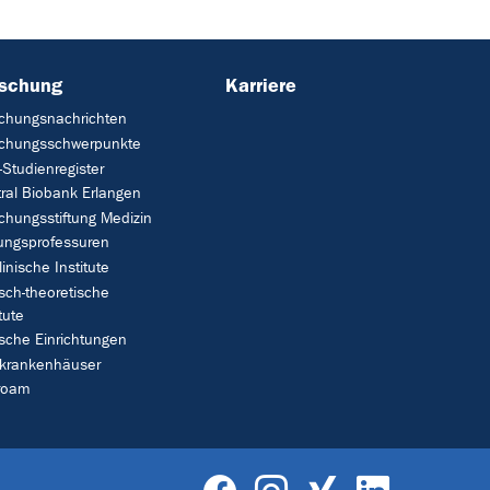
rschung
Karriere
chungsnachrichten
schungsschwerpunkte
Studienregister
ral Biobank Erlangen
chungsstiftung Medizin
tungsprofessuren
linische Institute
isch-theoretische
tute
ische Einrichtungen
rkrankenhäuser
roam