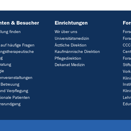
nten & Besucher
Einrichtungen
Fo
lung finden
Wir über uns
Fors
Universitätsmedizin
For
 auf häufige Fragen
Ärztliche Direktion
CCC-
ungstherapeutische
Kaufmännische Direktion
Cent
ng
Pflegedirektion
Fors
ratung
Dekanat Medizin
Stif
gie
Vork
enveranstaltungen
Klin
 Betreuung
Insti
und Verpflegung
Klin
tionale Patienten
Leh
umsrundgang
Edu