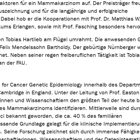
aktoren für ein Mammakarzinom auf. Der Preisträger freu
uszeichnung und für die langjährige und erfolgreiche
Dabei hob er die Kooperationen mit Prof. Dr. Matthias W
kums Erlangen, sowie mit Prof. Fasching besonders hervo
ten Tobias Hartlieb am Flügel umrahmt. Die anwesenden 
Felix Mendelssohn Bartholdy. Der gebürtige Nürnberger 
. Neben seiner regen freiberuflichen Tätigkeit ist Tobia
an der FAU.
tre for Cancer Genetic Epidemiology innerhalb des Depart
 Cambridge in England. Unter der Leitung von Prof. Easto
rinnen und Wissenschaftlern den größten Teil der heute 
es Mammakarzinoms identifizieren. Mittlerweile sind dur
ci bekannt geworden, die ca. 40 % des familiären
ssende Grundlage gelegt für die klinische Implementieru
kos. Seine Forschung zeichnet sich durch immense Fähigke
schaftlerinnen, Wissenschaftlern und der Datenintegrati