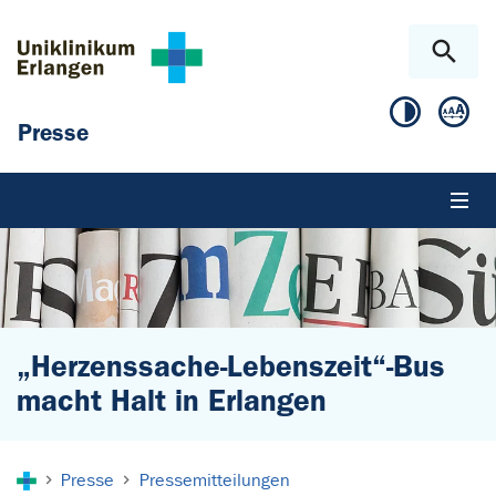
Zum Hauptinhalt springen
Skip to page footer
Presse
„Herzenssache-Lebenszeit“-Bus
macht Halt in Erlangen
Sie sind hier:
Presse
Pressemitteilungen