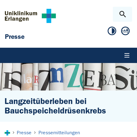
Zum Hauptinhalt springen
Skip to page footer
Presse
Langzeitüberleben bei
Bauchspeicheldrüsenkrebs
Sie sind hier:
Presse
Pressemitteilungen