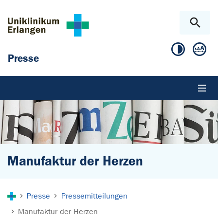
Zum Hauptinhalt springen
Skip to page footer
Presse
Manufaktur der Herzen
Sie sind hier:
Presse
Pressemitteilungen
Manufaktur der Herzen