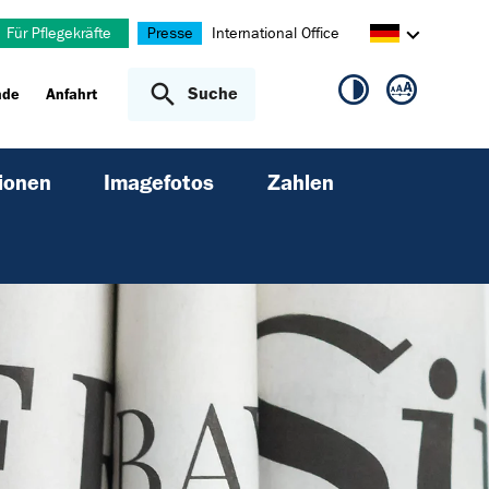
Für Pflegekräfte
Presse
International Office
Suche
nde
Anfahrt
ionen
Imagefotos
Zahlen