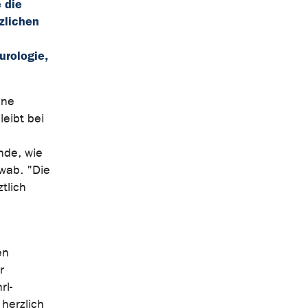
 die
zlichen
urologie,
ene
eibt bei
nde, wie
hwab. "Die
tlich
en
r
rl-
 herzlich