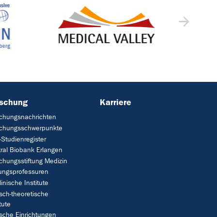
rschung
Karriere
chungsnachrichten
schungsschwerpunkte
Studienregister
ral Biobank Erlangen
chungsstiftung Medizin
tungsprofessuren
linische Institute
isch-theoretische
tute
ische Einrichtungen