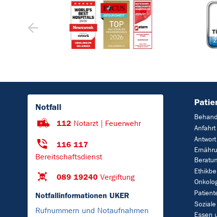
Patie
Notfall
Behand
112
Notarzt | Feuerwehr
Anfahrt
Antwort
116 117
Ernähr
Bereitschaftsdienst
Beratu
Ethikbe
089 19240
Vergiftung
Onkolo
Patient
Notfallinformationen UKER
Soziale
Rufnummern und Notaufnahmen
Essen 