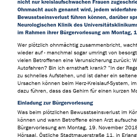
nicht nur kreislaufschwachen Frauen zugeschri
Ohnmacht auch genannt wird, jedem widerfahren 
Bewusstseinsverlust führen können, darüber spre
Neurologischen Klinik des Universitätsklinikums 
im Rahmen ihrer Bürgervorlesung am Montag, 
Wer plötzlich ohnmächtig zusammenbricht, wach
wieder auf - manchmal sogar umringt von besorg
vielen Betroffenen eine Verunsicherung zurück: W
Autofahren? Bin ich ernsthaft krank? "In der Re
zu schnelles Aufstehen, und ist daher ein seltene
Ursachen können beim Herz-Kreislauf-System, im He
dazu führen, dass das Gehirn für einen kurzen Mo
Einladung zur Bürgervorlesung
Was beim plötzlichen Bewusstseinsverlust im Kö
können und wann Betroffene einen Arzt aufsuchen s
Bürgervorlesung am Montag, 19. November 2018. 
Hörsaal, Östliche Stadtmauerstraße 11, in Erlangen