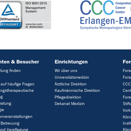
nten & Besucher
Einrichtungen
Fo
lung finden
Wir über uns
Fors
Universitätsmedizin
For
 auf häufige Fragen
Ärztliche Direktion
CCC-
ungstherapeutische
Kaufmännische Direktion
Cent
ng
Pflegedirektion
Fors
ratung
Dekanat Medizin
Stif
gie
Vork
enveranstaltungen
Klin
 Betreuung
Insti
und Verpflegung
Klin