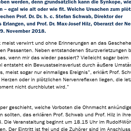
eben werden, denn grundsätzlich kann die Synkope, wie
– egal wie alt oder wie fit. Welche Ursachen zum plöt
chen Prof. Dr. Dr. h. c. Stefan Schwab, Direktor der
Erlangen, und Prof. Dr. Max-Josef Hilz, Oberarzt der Ne
19. November 2018.
t meist verwirrt und ohne Erinnerungen an das Gescheh
ten Passanten. Neben entstandenen Sturzverletzungen bl
as, wenn mir das wieder passiert? Vielleicht sogar beim
gel entsteht ein Bewusstseinsverlust durch äußere Umstä
s, meist sogar nur einmaliges Ereignis", erklärt Prof. Sc
rzen oder in plötzlichen Nervenreflexen liegen, die letz
ment nicht durchblutet wird."
rper geschieht, welche Vorboten die Ohnmacht ankündig
ollten, das erklären Prof. Schwab und Prof. Hilz in ihre
Die Veranstaltung beginnt um 18.15 Uhr im Rudolf-Wöh
. Der Eintritt ist frei und die Zuhörer sind im Anschluss