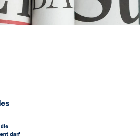
des
 die
ent darf