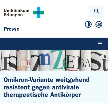
Zum Hauptinhalt springen
Skip to page footer
Presse
Omikron-Variante weitgehend
resistent gegen antivirale
therapeutische Antikörper