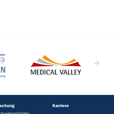
rschung
Karriere
chungsnachrichten