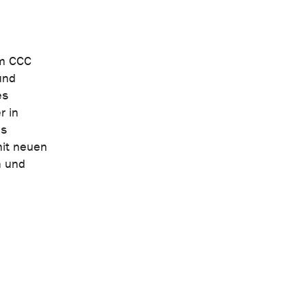
em CCC
und
es
r in
ls
mit neuen
n und