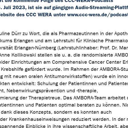
iert die kommende Folge des CCC-WERA-Podcasts
Juli 2023, ist sie auf gängigen Audio-Streaming-Platt
 Website des CCC WERA unter www.ccc-wera.de/podcas
line Dürr zu Wort, die als Pharmazeutinnen in der Apot
inikums Erlangen und am Lehrstuhl für Klinische Pharmako
ersität Erlangen-Nürnberg (Lehrstuhlinhaber: Prof. Dr. Mart
nne Kollikowski stellen sie u. a. die randomisierte AMB
beider Einrichtungen am Comprehensive Cancer Center Er
 Krebshilfe gefördert wurde. Im Rahmen der AMBORA-Stu
ng mit neuen oralen Antitumorwirkstoffen) wurde ein inno
ten entwickelt: Schulung der Patientinnen und Patiente
 Nebenwirkungsprävention und -therapie,
mierung der Therapietreue. Das AMBORA-Team arbeitet 
entinnen und Patienten optimal beraten zu können. Ni
h dank dieses Konzepts, sondern es konnten auch
der Krankenhauseinweisungen reduziert werden. In der
pannende Einblicke in ihre wissenschaftliche Arbeit, ab