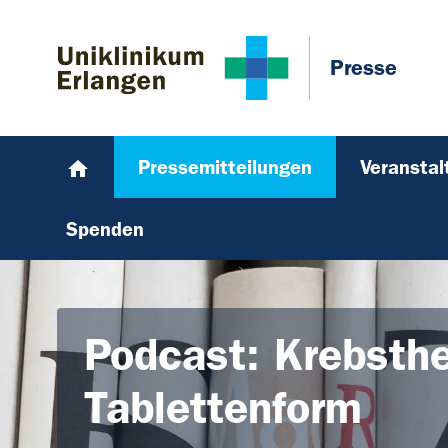
Zum Hauptinhalt springen
Skip to page footer
Presse
Pressemitteilungen
Veransta
Spenden
Podcast: Krebsthe
Tablettenform