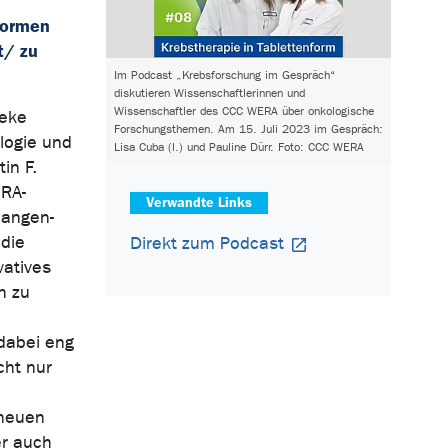
formen
t/ zu
Im Podcast „Krebsforschung im Gespräch“
diskutieren Wissenschaftlerinnen und
Wissenschaftler des CCC WERA über onkologische
heke
Forschungsthemen. Am 15. Juli 2023 im Gespräch:
logie und
Lisa Cuba (l.) und Pauline Dürr. Foto: CCC WERA
in F.
ORA-
Verwandte Links
langen-
die
Direkt zum Podcast
vatives
n zu
dabei eng
cht nur
 neuen
er auch