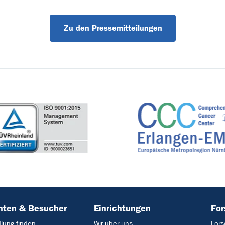
Zu den Pressemitteilungen
nten & Besucher
Einrichtungen
Fo
lung finden
Wir über uns
Fors