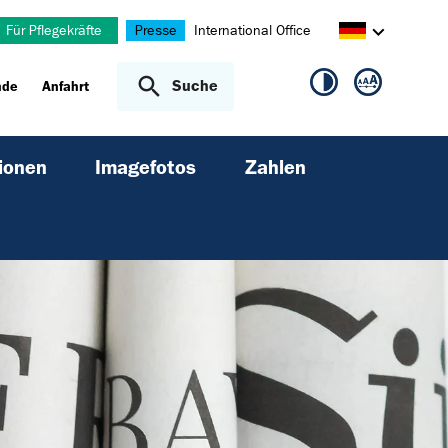
Für Pflegekräfte
Presse
International Office
Suche
nde
Anfahrt
ionen
Imagefotos
Zahlen