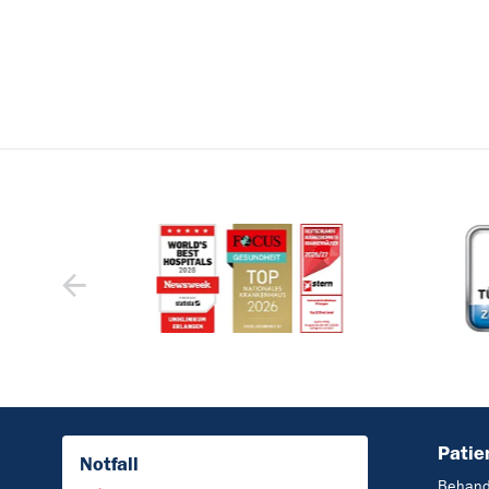
Patie
Notfall
Behand