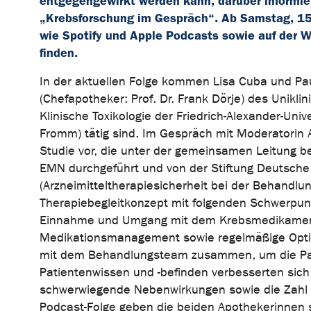
entgegengewirkt werden kann, darüber inform
„Krebsforschung im Gespräch“. Ab Samstag, 15. 
wie Spotify und Apple Podcasts sowie auf der
finden.
In der aktuellen Folge kommen Lisa Cuba und Pau
(Chefapotheker: Prof. Dr. Frank Dörje) des Unikl
Klinische Toxikologie der Friedrich-Alexander-Univ
Fromm) tätig sind. Im Gespräch mit Moderatorin A
Studie vor, die unter der gemeinsamen Leitung 
EMN durchgeführt und von der Stiftung Deutsche
(Arzneimitteltherapiesicherheit bei der Behandlu
Therapiebegleitkonzept mit folgenden Schwerpunk
Einnahme und Umgang mit dem Krebsmedikament,
Medikationsmanagement sowie regelmäßige Opti
mit dem Behandlungsteam zusammen, um die Pati
Patientenwissen und -befinden verbesserten sic
schwerwiegende Nebenwirkungen sowie die Zahl 
Podcast-Folge geben die beiden Apothekerinnen s