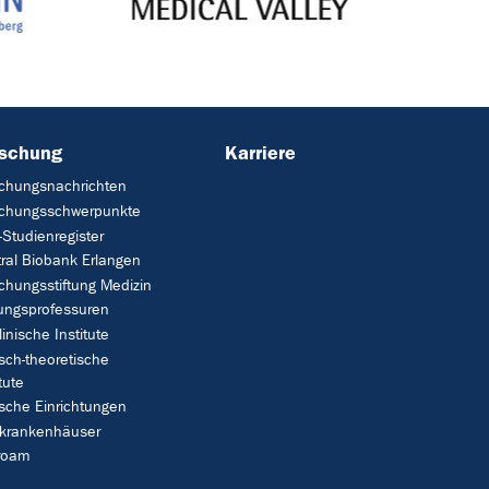
rschung
Karriere
chungsnachrichten
schungsschwerpunkte
Studienregister
ral Biobank Erlangen
chungsstiftung Medizin
tungsprofessuren
linische Institute
isch-theoretische
tute
ische Einrichtungen
rkrankenhäuser
roam