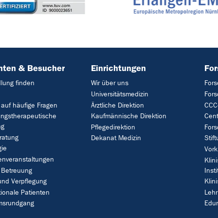
nten & Besucher
Einrichtungen
Fo
lung finden
Wir über uns
Fors
Universitätsmedizin
For
 auf häufige Fragen
Ärztliche Direktion
CCC-
ungstherapeutische
Kaufmännische Direktion
Cent
ng
Pflegedirektion
Fors
ratung
Dekanat Medizin
Stif
gie
Vork
enveranstaltungen
Klin
 Betreuung
Insti
und Verpflegung
Klin
tionale Patienten
Leh
umsrundgang
Edu