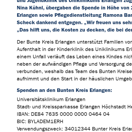
und Jugendklinik des Uniklinikums Erlangen zug
Nina Kühnl, übergaben die Spende in Höhe von 
Erlangen sowie Pflegedienstleitung Ramona Ban
Scheck dankend entgegen. „Wir freuen uns sehr
„Das hilft uns, die Kosten zu decken, die bei d
Der Bunte Kreis Erlangen unterstützt Familien 
Aufenthalt in der Kinderklinik des Uniklinikums 
einem Unfall verläuft das Leben eines Kindes ni
neben der aufwändigen Pflege und Versorgung de
verbunden, weshalb das Team des Bunten Kreises
aufnimmt und den Start in der häuslichen Umgeb
Spenden an den Bunten Kreis Erlangen:
Universitätsklinikum Erlangen
Stadt- und Kreissparkasse Erlangen Höchstadt 
IBAN: DE84 7635 0000 0000 0464 04
BIC: BYLADEM1ERH
Verwendungszweck: 34012344 Bunter Kreis Erl