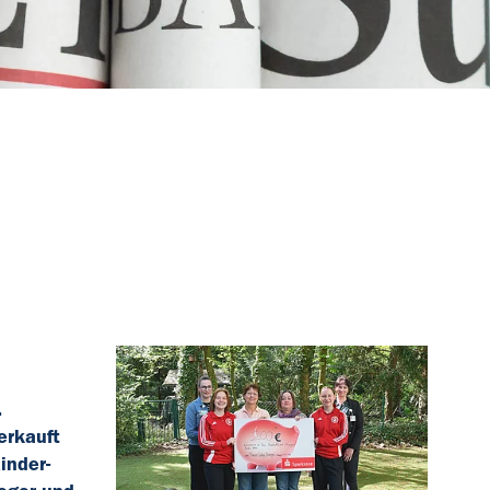
.
erkauft
inder-