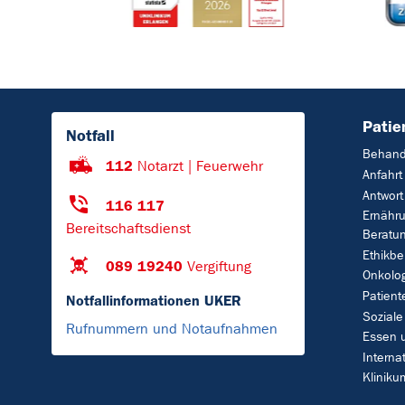
Patie
Notfall
Behand
112
Notarzt | Feuerwehr
Anfahrt
Antwort
116 117
Ernähr
Bereitschaftsdienst
Beratu
Ethikbe
089 19240
Vergiftung
Onkolo
Patient
Notfallinformationen UKER
Soziale
Rufnummern und Notaufnahmen
Essen 
Interna
Klinik