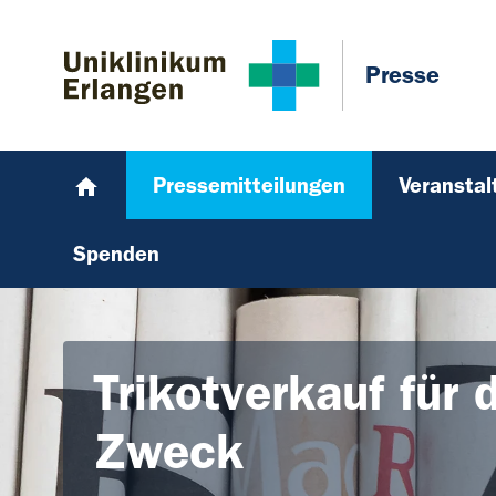
Zum Hauptinhalt springen
Skip to page footer
Presse
Pressemitteilungen
Veransta
Spenden
Trikotverkauf für 
Zweck