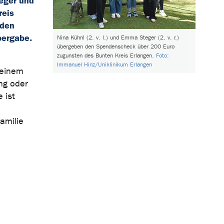
teger und
reis
 den
bergabe.
Nina Kühnl (2. v. l.) und Emma Steger (2. v. r.)
übergeben den Spendenscheck über 200 Euro
zugunsten des Bunten Kreis Erlangen.
Foto:
Immanuel Hinz/Uniklinikum Erlangen
 einem
ng oder
 ist
n
amilie