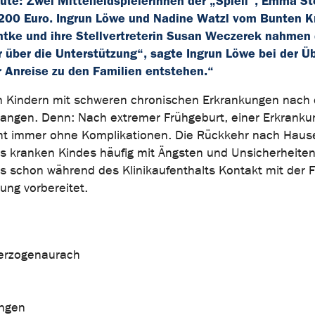
ute: Zwei Mittelfeldspielerinnen der „Spieli“, Emma S
200 Euro. Ingrun Löwe und Nadine Watzl vom Bunten K
tke und ihre Stellvertreterin Susan Weczerek nahmen
 über die Unterstützung“, sagte Ingrun Löwe bei der Ü
er Anreise zu den Familien entstehen.“
von Kindern mit schweren chronischen Erkrankungen nach
Erlangen. Denn: Nach extremer Frühgeburt, einer Erkranku
cht immer ohne Komplikationen. Die Rückkehr nach Hause
s kranken Kindes häufig mit Ängsten und Unsicherheite
 schon während des Klinikaufenthalts Kontakt mit der F
ung vorbereitet.
Herzogenaurach
angen