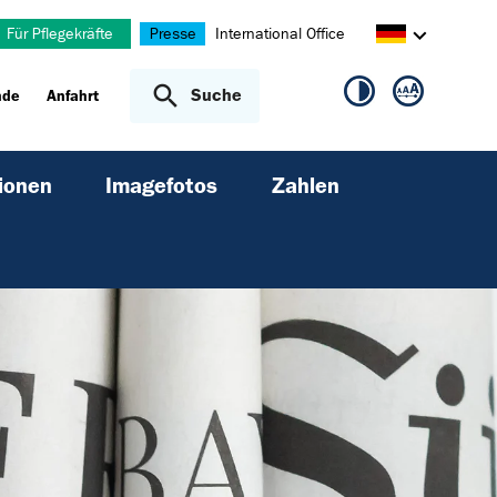
Für Pflegekräfte
Presse
International Office
Suche
nde
Anfahrt
ionen
Imagefotos
Zahlen