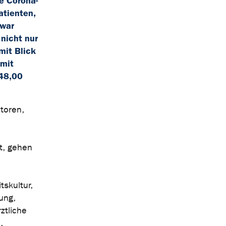
e Corona-
atienten,
 war
 nicht nur
mit Blick
 mit
 48,00
toren,
t, gehen
tskultur,
ung,
ztliche
.