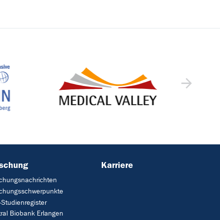
rschung
Karriere
chungsnachrichten
schungsschwerpunkte
Studienregister
ral Biobank Erlangen