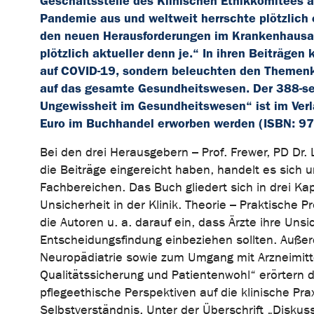
Geschäftsstelle des Klinischen Ethikkomitees a
Pandemie aus und weltweit herrschte plötzlich
den neuen Herausforderungen im Krankenhausal
plötzlich aktueller denn je.“ In ihren Beiträgen
auf COVID-19, sondern beleuchten den Themenk
auf das gesamte Gesundheitswesen. Der 388-se
Ungewissheit im Gesundheitswesen“ ist im Ver
Euro im Buchhandel erworben werden (ISBN: 97
Bei den drei Herausgebern – Prof. Frewer, PD Dr
die Beiträge eingereicht haben, handelt es sich
Fachbereichen. Das Buch gliedert sich in drei Ka
Unsicherheit in der Klinik. Theorie – Praktische
die Autoren u. a. darauf ein, dass Ärzte ihre Un
Entscheidungsfindung einbeziehen sollten. Außerd
Neuropädiatrie sowie zum Umgang mit Arzneimittel
Qualitätssicherung und Patientenwohl“ erörtern d
pflegeethische Perspektiven auf die klinische Prax
Selbstverständnis. Unter der Überschrift „Diskuss