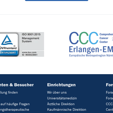
nten & Besucher
Einrichtungen
Fo
lung finden
Wir über uns
Fors
Universitätsmedizin
For
 auf häufige Fragen
Ärztliche Direktion
CCC-
ungstherapeutische
Kaufmännische Direktion
Cent