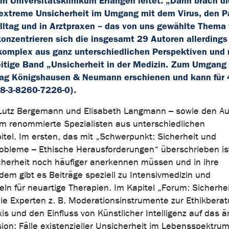
m Universitätsklinikum Erlangen leitet. „Dann brach di
 extreme Unsicherheit im Umgang mit dem Virus, den P
ltag und in Arztpraxen – das von uns gewählte Thema
 konzentrieren sich die insgesamt 29 Autoren allerdings
omplex aus ganz unterschiedlichen Perspektiven und 
itige Band „Unsicherheit in der Medizin. Zum Umgang
lag Königshausen & Neumann erschienen und kann für
8-3-8260-7226-0).
. Lutz Bergemann und Elisabeth Langmann – sowie den Au
 um renommierte Spezialisten aus unterschiedlichen
pitel. Im ersten, das mit „Schwerpunkt: Sicherheit und
 Probleme – Ethische Herausforderungen“ überschrieben is
sicherheit noch häufiger anerkennen müssen und in ihre
em gibt es Beiträge speziell zu Intensivmedizin und
n für neuartige Therapien. Im Kapitel „Forum: Sicherhei
ie Experten z. B. Moderationsinstrumente zur Ethikberat
is und den Einfluss von Künstlicher Intelligenz auf das är
ion: Fälle existenzieller Unsicherheit im Lebensspektrum