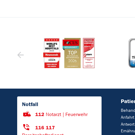
Patie
Notfall
Behand
112
Notarzt | Feuerwehr
Anfahrt
Antwort
116 117
Ernähr