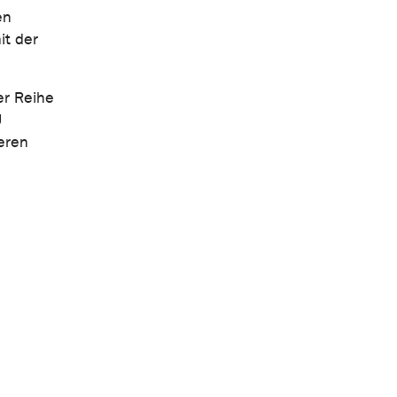
en
it der
er Reihe
U
eren