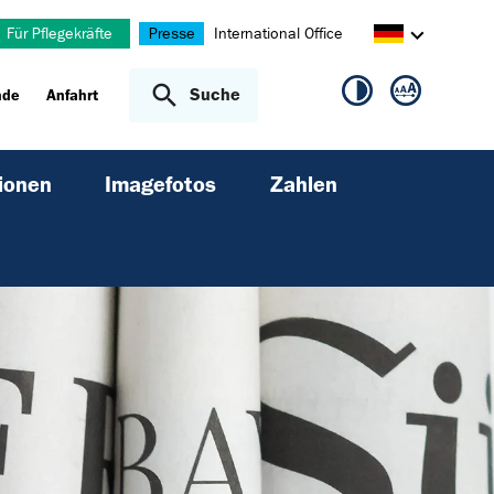
Für Pflegekräfte
Presse
International Office
Suche
nde
Anfahrt
ionen
Imagefotos
Zahlen