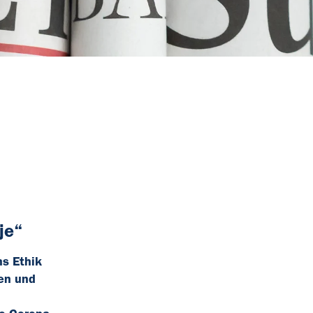
je“
hs Ethik
den und