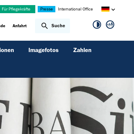
Für Pflegekräfte
Presse
International Office
Suche
nde
Anfahrt
ionen
Imagefotos
Zahlen