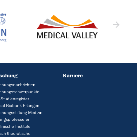
rschung
Karriere
chungsnachrichten
schungsschwerpunkte
Studienregister
ral Biobank Erlangen
chungsstiftung Medizin
tungsprofessuren
linische Institute
isch-theoretische