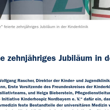
" feierte zehnjähriges Jubiläum in der Kinderklinik
te zehnjähriges Jubiläum in d
 Wolfgang Rascher, Direktor der Kinder- und Jugendklini
n, Erste Vorsitzende des Freundeskreises der Kinderkli
lliativteams, und Helga Bieberstein, Pflegedienstleitu
 Initiative Kinderhospiz Nordbayern e. V.“ dafür ein, da
ivmedizin feste Bestandteile der universitären Medizin