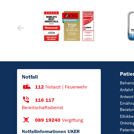
Patie
Notfall
Behand
112
Notarzt | Feuerwehr
Anfahrt
Antwort
116 117
Ernähr
Bereitschaftsdienst
Beratu
Ethikbe
089 19240
Vergiftung
Onkolo
Patient
Notfallinformationen UKER