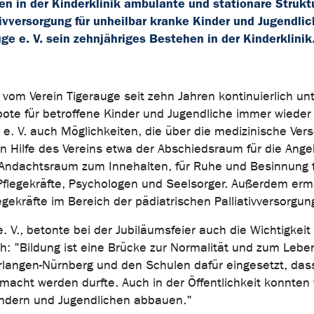
n in der Kinderklinik ambulante und stationäre Strukt
ivversorgung für unheilbar kranke Kinder und Jugendli
ge e. V. sein zehnjähriges Bestehen in der Kinderklinik
vom Verein Tigerauge seit zehn Jahren kontinuierlich unt
ote für betroffene Kinder und Jugendliche immer wieder
 e. V. auch Möglichkeiten, die über die medizinische Ver
n Hilfe des Vereins etwa der Abschiedsraum für die Ange
 Andachtsraum zum Innehalten, für Ruhe und Besinnung 
 Pflegekräfte, Psychologen und Seelsorger. Außerdem erm
egekräfte im Bereich der pädiatrischen Palliativversorgun
 V., betonte bei der Jubiläumsfeier auch die Wichtigkeit
ch: "Bildung ist eine Brücke zur Normalität und zum Lebe
langen-Nürnberg und den Schulen dafür eingesetzt, das
cht werden durfte. Auch in der Öffentlichkeit konnten 
indern und Jugendlichen abbauen."