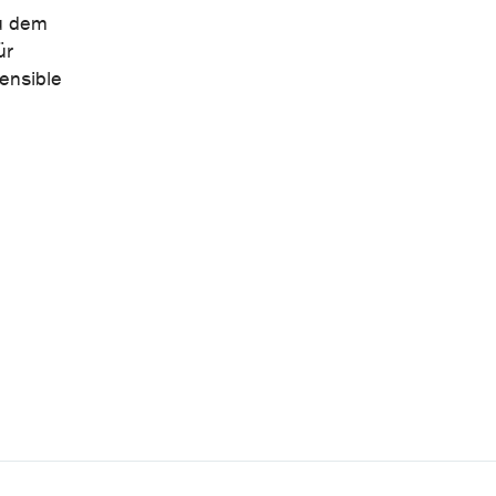
eu dem
ür
sensible