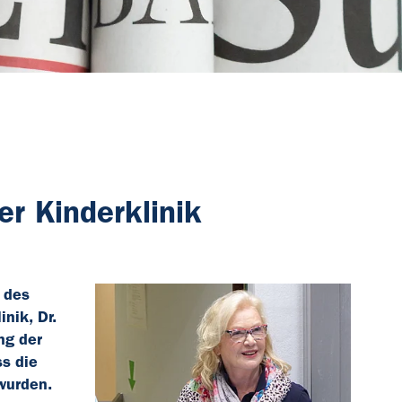
er Kinderklinik
k des
nik, Dr.
ng der
ss die
 wurden.