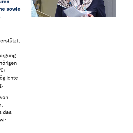
uren
che sowie
.
erstützt,
sorgung
hörigen
für
öglichte
g.
 von
n.
s das
wir