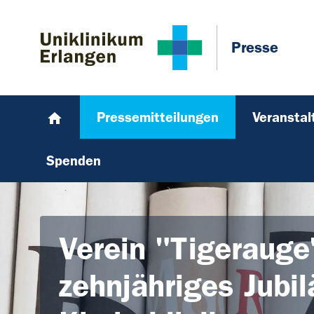
Zum Hauptinhalt springen
Skip to page footer
Presse
Pressemitteilungen
Veransta
Spenden
Verein "Tigerauge"
zehnjähriges Jubi