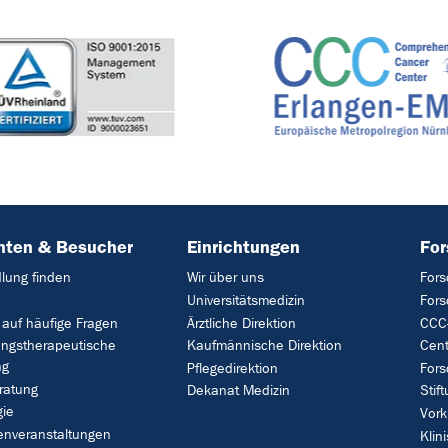
nten & Besucher
Einrichtungen
Fo
lung finden
Wir über uns
Fors
Universitätsmedizin
For
 auf häufige Fragen
Ärztliche Direktion
CCC-
ungstherapeutische
Kaufmännische Direktion
Cent
ng
Pflegedirektion
Fors
ratung
Dekanat Medizin
Stif
gie
Vork
enveranstaltungen
Klin