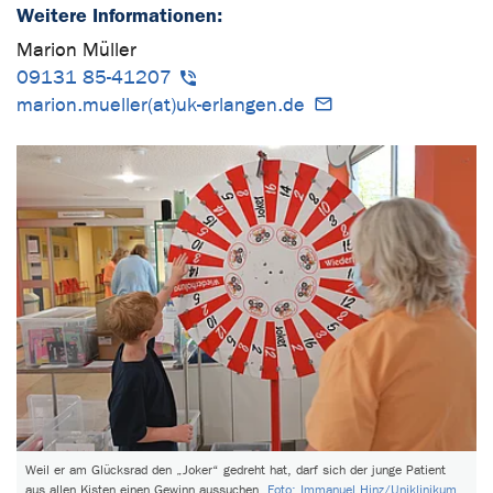
Weitere Informationen:
Marion Müller
09131 85-41207
marion.mueller(at)uk-erlangen.de
Weil er am Glücksrad den „Joker“ gedreht hat, darf sich der junge Patient
aus allen Kisten einen Gewinn aussuchen.
Foto: Immanuel Hinz/Uniklinikum