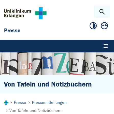
Zum Hauptinhalt springen
Skip to page footer
Presse
Von Tafeln und Notizbüchern
Sie sind hier:
Presse
Pressemitteilungen
Von Tafeln und Notizbüchern