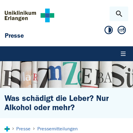
Zum Hauptinhalt springen
Skip to page footer
Presse
Was schädigt die Leber? Nur
Alkohol oder mehr?
Sie sind hier:
Presse
Pressemitteilungen