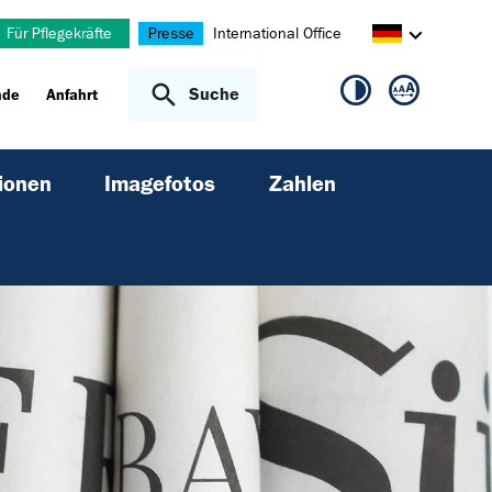
Für Pflegekräfte
Presse
International Office
Suche
nde
Anfahrt
ionen
Imagefotos
Zahlen