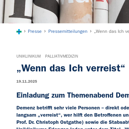
Sie sind hier:
Presse
Pressemitteilungen
„Wenn das Ich ve
UNIKLINIKUM
PALLIATIVMEDIZIN
„Wenn das Ich verreist“
19.11.2025
Einladung zum Themenabend De
Demenz betrifft sehr viele Personen – direkt od
langsam „verreist“, wer hilft den Betroffenen u
Prof. Dr. Christoph Ostgathe) sowie die Stabsabt