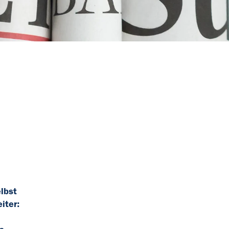
elbst
iter: