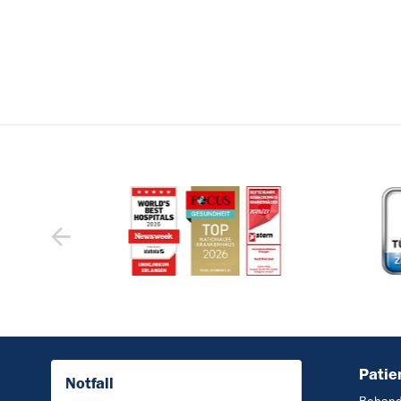
Patie
Notfall