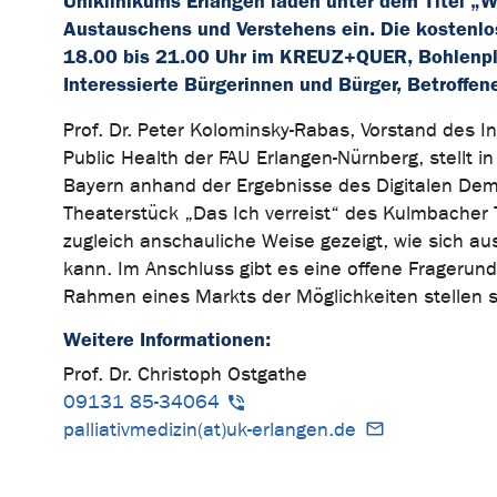
Uniklinikums Erlangen laden unter dem Titel „
Austauschens und Verstehens ein. Die kostenlo
18.00 bis 21.00 Uhr im KREUZ+QUER, Bohlenplatz
Interessierte Bürgerinnen und Bürger, Betroffe
Prof. Dr. Peter Kolominsky-Rabas, Vorstand des 
Public Health der FAU Erlangen-Nürnberg, stellt 
Bayern anhand der Ergebnisse des Digitalen Deme
Theaterstück „Das Ich verreist“ des Kulmbache
zugleich anschauliche Weise gezeigt, wie sich au
kann. Im Anschluss gibt es eine offene Fragerund
Rahmen eines Markts der Möglichkeiten stellen s
Weitere Informationen:
Prof. Dr. Christoph Ostgathe
09131 85-34064
palliativmedizin(at)uk-erlangen.de