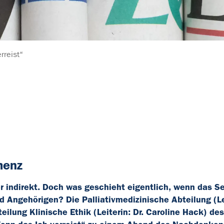
rreist“
menz
er indirekt. Doch was geschieht eigentlich, wenn das S
nd Angehörigen? Die Palliativmedizinische Abteilung (Le
eilung Klinische Ethik (Leiterin: Dr. Caroline Hack) des