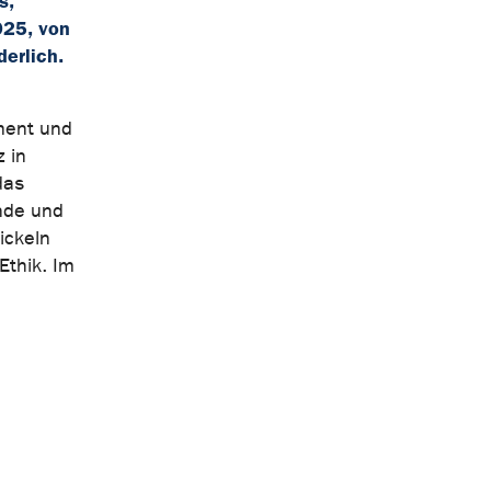
s,
025, von
erlich.
sment und
 in
das
nde und
ickeln
Ethik. Im