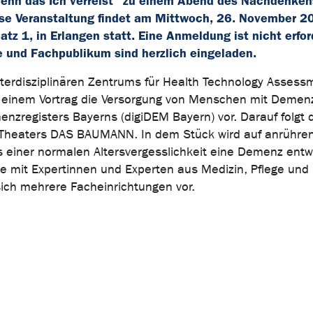
Wenn das Ich verreist“ zu einem Abend des Nachdenken
se Veranstaltung findet am Mittwoch, 26. November 2
 1, in Erlangen statt. Eine Anmeldung ist nicht erford
ne und Fachpublikum sind herzlich eingeladen.
Interdisziplinären Zentrums für Health Technology Asses
in einem Vortrag die Versorgung von Menschen mit Demenz
nzregisters Bayerns (digiDEM Bayern) vor. Darauf folgt 
r Theaters DAS BAUMANN. In dem Stück wird auf anrühre
s einer normalen Altersvergesslichkeit eine Demenz entw
e mit Expertinnen und Experten aus Medizin, Pflege und 
ich mehrere Facheinrichtungen vor.