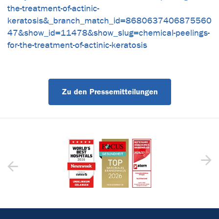
the-treatment-of-actinic-
keratosis&_branch_match_id=8680637406875560
47&show_id=11478&show_slug=chemical-peelings-
for-the-treatment-of-actinic-keratosis
Zu den Pressemitteilungen