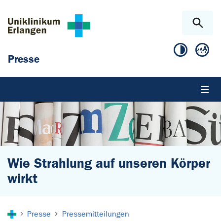
Zum Hauptinhalt springen
Skip to page footer
Presse
Wie Strahlung auf unseren Körper
wirkt
Sie sind hier:
Presse
Pressemitteilungen