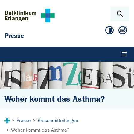
Zum Hauptinhalt springen
Skip to page footer
Presse
Woher kommt das Asthma?
Sie sind hier:
Presse
Pressemitteilungen
Woher kommt das Asthma?