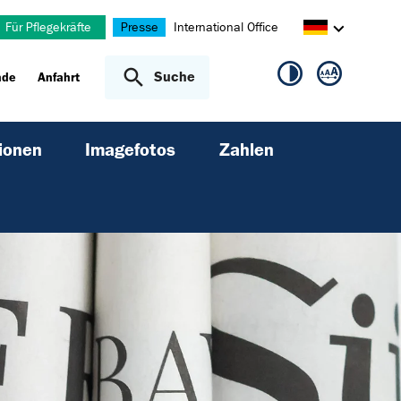
Für Pflegekräfte
Presse
International Office
Suche
nde
Anfahrt
ionen
Imagefotos
Zahlen