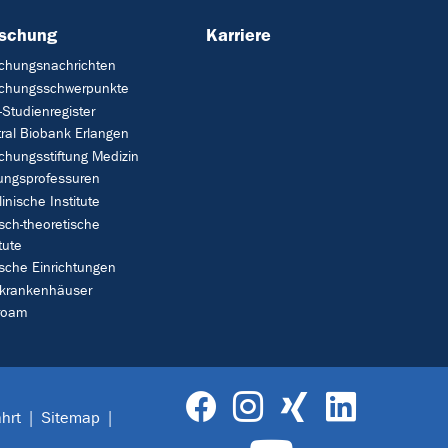
rschung
Karriere
chungsnachrichten
schungsschwerpunkte
Studienregister
ral Biobank Erlangen
chungsstiftung Medizin
tungsprofessuren
linische Institute
isch-theoretische
tute
ische Einrichtungen
rkrankenhäuser
roam
hrt
Sitemap