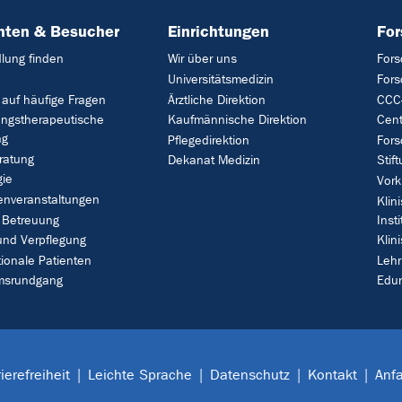
nten & Besucher
Einrichtungen
Fo
lung finden
Wir über uns
Fors
Universitätsmedizin
For
 auf häufige Fragen
Ärztliche Direktion
CCC-
ungstherapeutische
Kaufmännische Direktion
Cent
ng
Pflegedirektion
Fors
ratung
Dekanat Medizin
Stif
gie
Vork
enveranstaltungen
Klin
 Betreuung
Insti
und Verpflegung
Klin
tionale Patienten
Leh
umsrundgang
Edu
ierefreiheit
Leichte Sprache
Datenschutz
Kontakt
Anfa