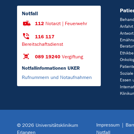
Patie
Notfall
Behand
112
Notarzt | Feuerwehr
Anfahrt
Antwort
116 117
Ernähr
Bereitschaftsdienst
Beratu
Ethikbe
089 19240
Vergiftung
Onkolo
Patient
Notfallinformationen UKER
Soziale
Rufnummern und Notaufnahmen
Essen 
Interna
Klinik
Impressum
Barr
© 2026 Universitätsklinikum
Erlangen
Notfall