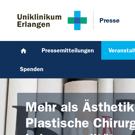
Zum Hauptinhalt springen
Skip to page footer
Presse
Pressemitteilungen
Veransta
Spenden
Mehr als Ästhetik
Plastische Chirur