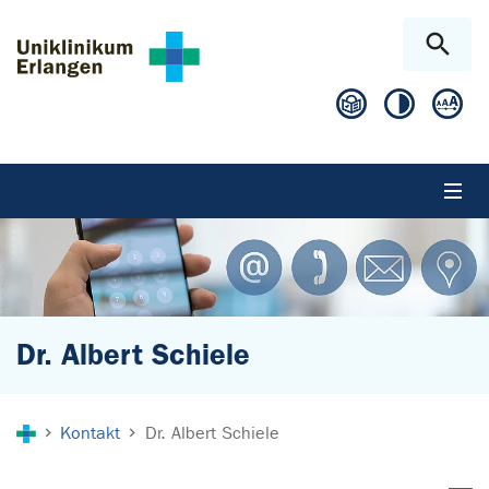
Zum Hauptinhalt springen
Skip to page footer
Dr. Albert Schiele
Sie sind hier:
Kontakt
Dr. Albert Schiele