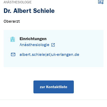
Down
ANÄSTHESIOLOGIE
Dr. Albert Schiele
Oberarzt
Einrichtungen
Anästhesiologie
albert.schiele(at)uk-erlangen.de
zur Kontaktliste