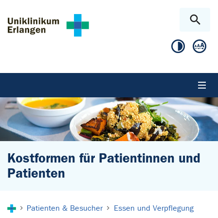
Zum Hauptinhalt springen
Skip to page footer
Kostformen für Patientinnen und
Patienten
Sie sind hier:
Patienten & Besucher
Essen und Verpflegung