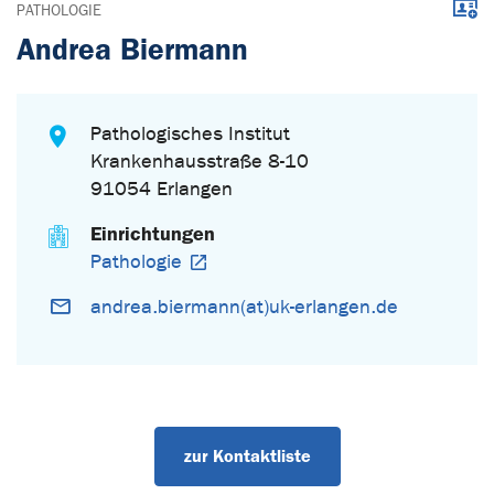
Down
PATHOLOGIE
Andrea Biermann
Pathologisches Institut
Krankenhausstraße 8-10
91054 Erlangen
Einrichtungen
Pathologie
andrea.biermann(at)uk-erlangen.de
zur Kontaktliste