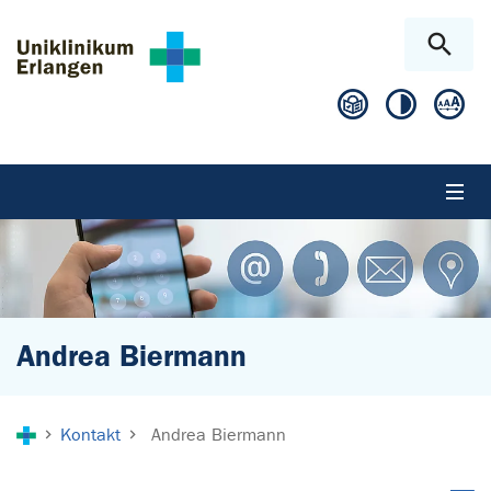
Zum Hauptinhalt springen
Skip to page footer
Andrea Biermann
Sie sind hier:
Kontakt
Andrea Biermann