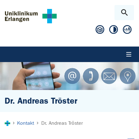
Zum Hauptinhalt springen
Skip to page footer
Dr. Andreas Tröster
Sie sind hier:
Kontakt
Dr. Andreas Tröster