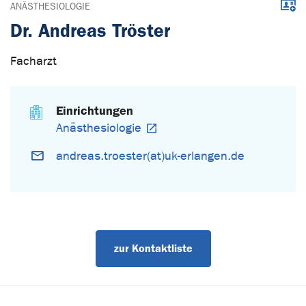
Down
ANÄSTHESIOLOGIE
Dr. Andreas Tröster
Facharzt
Einrichtungen
Anästhesiologie
andreas.troester(at)uk-erlangen.de
zur Kontaktliste