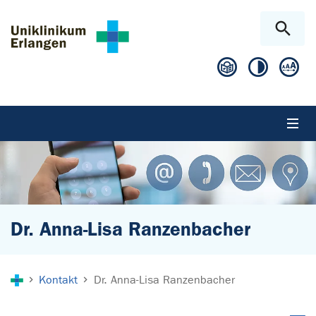
Zum Hauptinhalt springen
Skip to page footer
Dr. Anna-Lisa Ranzenbacher
Sie sind hier:
Kontakt
Dr. Anna-Lisa Ranzenbacher