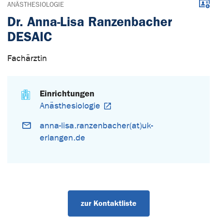
Down
ANÄSTHESIOLOGIE
Dr. Anna-Lisa Ranzenbacher
DESAIC
Fachärztin
Einrichtungen
Anästhesiologie
anna-lisa.ranzenbacher(at)uk-
erlangen.de
zur Kontaktliste